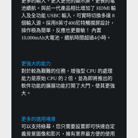
更多的輸入、更大更亮的顯示屏、更長的電
池續航。與前一代產品相比增加了 HDMI 輸
入及全功能 USBC 輸入，可實時切換多達 8
個輸入源。採用8英寸400尼特觸摸屏設計，
操作極為簡單，反應也更靈敏！ 內置
10,000mAh大電池，續航時間超過4小時。
更強大的能力
對於較為艱難的任務，增強型 CPU 的處理
能力是原始 CPU 的 2 倍，並為即將推出的
軟件功能的擴展功能打開了大門，使其更強
大。
更多的適用場景
可以支持綠幕，您只需要設置即可快速自定
義背景圖像和影片，擁有業界最方便的使用