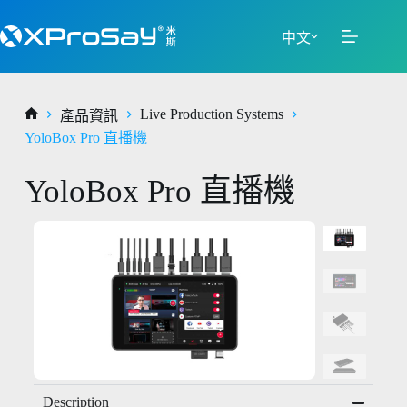
中文
Live Production Systems
產品資訊
YoloBox Pro 直播機
YoloBox Pro 直播機
Description